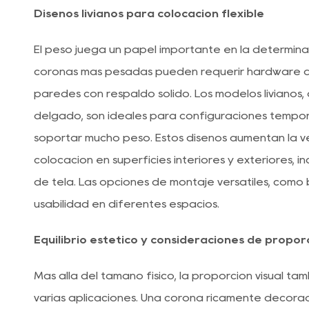
Diseños livianos para colocación flexible
El peso juega un papel importante en la determin
coronas más pesadas pueden requerir hardware d
paredes con respaldo sólido. Los modelos livianos,
delgado, son ideales para configuraciones tempo
soportar mucho peso. Estos diseños aumentan la ver
colocación en superficies interiores y exteriores, in
de tela. Las opciones de montaje versátiles, como 
usabilidad en diferentes espacios.
Equilibrio estético y consideraciones de propor
Más allá del tamaño físico, la proporción visual t
varias aplicaciones. Una corona ricamente decora