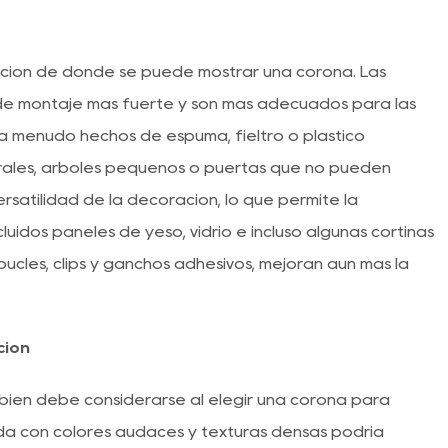
ación de dónde se puede mostrar una corona. Las
e montaje más fuerte y son más adecuados para las
 a menudo hechos de espuma, fieltro o plástico
rales, árboles pequeños o puertas que no pueden
satilidad de la decoración, lo que permite la
cluidos paneles de yeso, vidrio e incluso algunas cortinas
bucles, clips y ganchos adhesivos, mejoran aún más la
ción
ambién debe considerarse al elegir una corona para
da con colores audaces y texturas densas podría