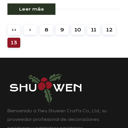
Leer más
‹‹
‹
8
9
10
11
12
13
Bienvenido a Yiwu Shuwen Crafts Co., Ltd., su
proveedor profesional de decoraciones
navideñas y suministros navideños.